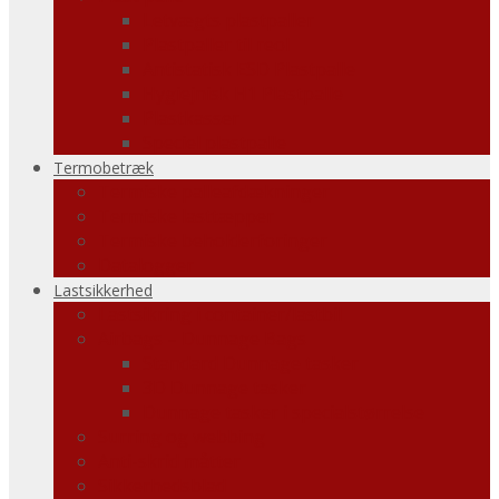
Letvægts plastpaller
Plastpaller til reol
Antistatisk ESD Plastpalle
Hygiejnisk H1 Plastpalle
Plastkasser
Speciel plastpalle
Termobetræk
Termiske palleafdækninger
Termiske lasttæpper
Termiske beholderforinger
Datalogger
Lastsikkerhed
Lastsikring i container/lastbil
Airbags – Dunnage Bags
Standard Dunnage tasker
3D Dunnage tasker
Dunnage tasker i specialstørrelse
Surring og webbing
Anti-skrid måtter
Sikkerhedsblad