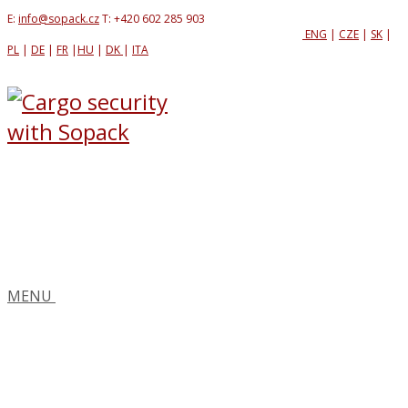
E:
info@sopack.cz
T: +420 602 285 903
ENG
|
CZE
|
SK
|
PL
|
DE
|
FR
|
HU
|
DK
|
ITA
MENU