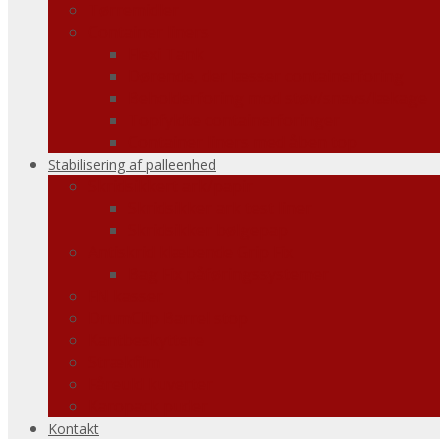
Tørremidler
Container liners
Flexi Tank
Dørende, der læsser containerforing
Beholderforing mod støv/snavs/lækage
Topfyldte containerforinger
Container liners med åben top
Stabilisering af palleenhed
Skridsikkert ark/papir
Skridsikker ark test liner
Skridsikker bølgepap
Antiskrid klæbende Grip Fix
Bag Fix påføringssystemer
FN kasser
DrumClip Barrel stop
Kantbeskyttere
Strækfilm
Fåreuld kuverter
Karopack puder
Kontakt