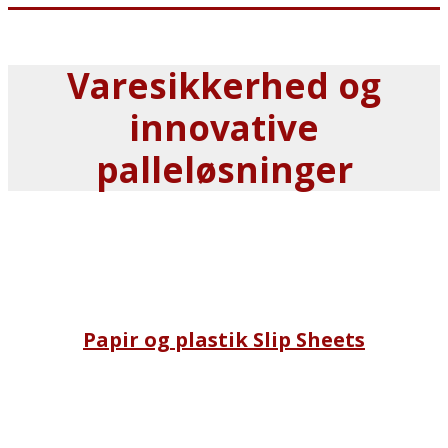
Varesikkerhed og
innovative
palleløsninger
Papir og plastik Slip Sheets