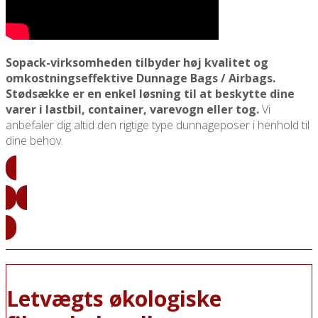
Sopack-virksomheden tilbyder høj kvalitet og
omkostningseffektive Dunnage Bags / Airbags.
Stødsække er en enkel løsning til at beskytte dine
varer i lastbil, container, varevogn eller tog.
Vi
anbefaler dig altid den rigtige type dunnageposer i henhold til
dine behov.
Dunnage Bag/Air Bag Priser
Læs mere
Letvægts økologiske