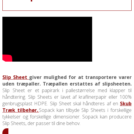
Slip Sheet
giver mulighed for at transportere varer
uden træpaller. Træpallen erstattes af slipsheeten.
Slip Sheet er et papirark i pallestørrelse med klapper til
håndtering. Slip Sheets er lavet af kraflinerpapir eller 100%
genbrugsplast HDPE. Slip Sheet skal håndteres af en
Skub
Træk tilbehør.
.
Sopack kan tilbyde Slip Sheets i forskellige
tykkelser og forskellige dimensioner. Sopack kan producere
Slip Sheets, der passer til dine behov.