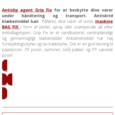
Antislip agent Grip Fix
for at beskytte dine varer
under håndtering og transport. Antiskrid
klæbemiddel kan
Påføres dine varer af vores
maskine
BAG FIX
i form af perler, spray eller svamperulle alt efter
emballagetypen. Grip Fix er et vandbaseret, vandopløseligt
og gennemsigtigt klæbemiddel. Antiskridmiddel har høj
forskydningsstyrke og lav trækstyrke. Det er en god løsning til
papirposer, PE poser, kartoner, små pakker og PP vævede
poser.
Få vores priser
Maskine - BAG FIX