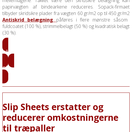
mellemlagene. Takket være den skridsikre belægning kan
papirvægten af ​​bindearkene reduceres. Sopack-firmaet
tilbyder skridsikre plader fra vægten 60 gr/m2 op til 450 gr/m2
Antiskrid belægning
påføres i flere mønstre såsom
fuldcoatet (100 %), strimmelbelagt (50 %) og kvadratisk belagt
(30 %).
Få vores priser
Få vores prøver
Slip Sheets erstatter og
reducerer omkostningerne
til træpaller