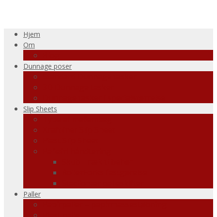
Hjem
Om
Blog
Dunnage poser
Standard Dunnage tasker
3D Dunnage tasker
Dunnage tasker i specialstørrelse
Slip Sheets
Type af mellemlæg
Kraftliner Slip Sheet
Plast Slip Sheet
Pallefri håndtering
Skub Træk tilbehør
RollerForks fastgørelse
Staciionær palleskifter
Paller
Papirpaller – papirmassestøbning
Plast palle